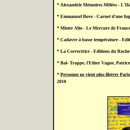
*
Alexandrie Mémoires Mêlées
- L'Ha
*
Emmanuel Bove - Carnet d'une fu
*
Mister Alto
- Le Mercure de France
*
Cadavre à basse température
- Edit
*
La Correctrice
- Editions du Roche
*
Bal- Trappe
, l'Ether Vague, Patric
*
Personne ne vient plus libérer Pari
2010