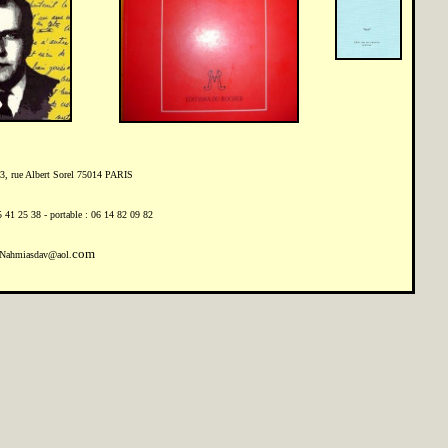
3, rue Albert Sorel 75014 PARIS
5 41 25 38 - portable : 06 14 82 09 82
com
 Nahmiasdav@aol.