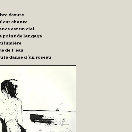
bre écoute
uleur chante
lence est un ciel
a point de langage
u lumière
e de l´eau
u la danse d´un roseau