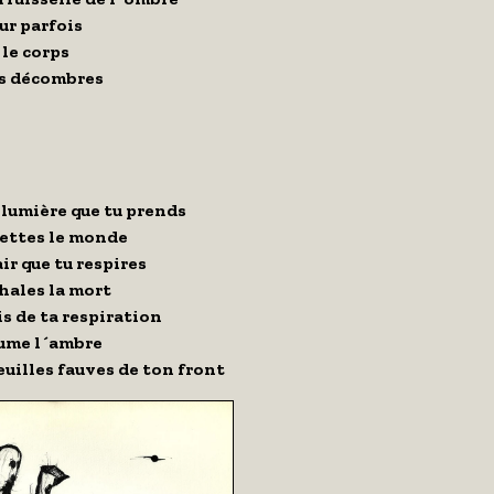
ur parfois
 le corps
es décombres
 lumière que tu prends
jettes le monde
air que tu respires
hales la mort
is de ta respiration
ume l´ambre
euilles fauves de ton front