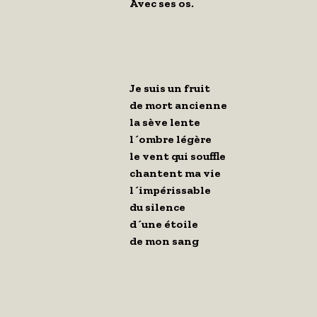
Avec ses os.
Je suis un fruit
de mort ancienne
la sève lente
l´ombre légère
le vent qui souffle
chantent ma vie
l´impérissable
du silence
d´une étoile
de mon sang