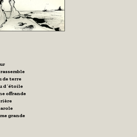
eur
 rassemble
u de terre
u d´étoile
ne offrande
rière
parole
âme grande