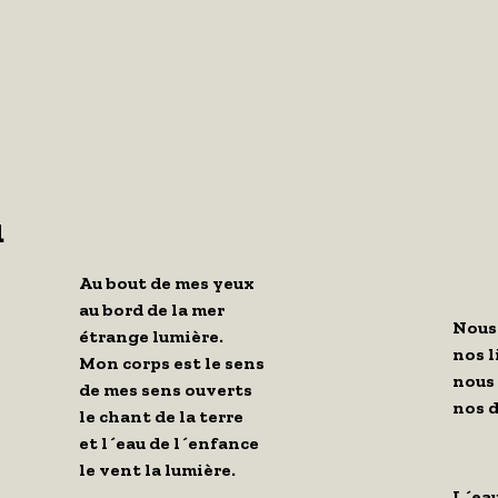
u
Au bout de mes yeux
au bord de la mer
Nous
étrange lumière.
nos l
Mon corps est le sens
nous 
de mes sens ouverts
nos d
le chant de la terre
et l´eau de l´enfance
le vent la lumière.
L´eau