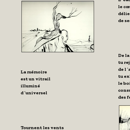
le cœ
délie
de s
De la
tu re
de l´
La mémoire
tu ex
est un vitrail
le bo
illuminé
cons
d´universel
des f
Tournent les vents