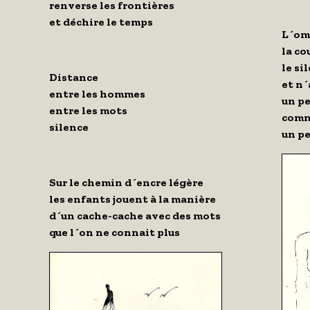
renverse les frontières
et déchire le temps
L´om
la co
le si
Distance
et n´
entre les hommes
un pe
entre les mots
comm
silence
un pe
Sur le chemin d´encre légère
les enfants jouent à la manière
d´un cache-cache avec des mots
que l´on ne connait plus