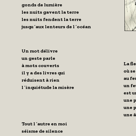
gonds de lumière
les nuits gavent la terre
les nuits fendent la terre
jusqu´aux lenteurs de l´océan
Un mot délivre
un geste parle
La fl
à mots couverts
où se
il y a des livres qui
au fe
réduisent à rien
un fe
l´inquiétude la misère
est u
une p
une 
une 
Tout l´autre en moi
séisme de silence