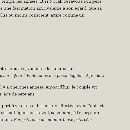
 temps, les années. Et si Norah désavoue son père,
e une fascination ambivalente à son égard, que sa
 plus ou moins conscient, attire comme un
nte-trois ans, vendeur de cuisine aux
’avoir enfermé Fanta dans une prison lugubre et froide
. »
l y a quelques années. Aujourd’hui, le couple vit
s, âgé de sept ans.
part à vau-l’eau: dissension affective avec Fanta et
c ses collègues de travail, sa voisine, à l’exception
gique «
Bon petit dieu de maman, brave petit père,