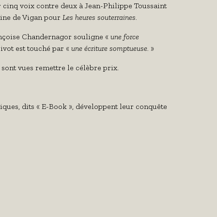
ar cinq voix contre deux à Jean-Philippe Toussaint
hine de Vigan pour
Les heures souterraines.
rançoise Chandernagor souligne «
une force
ivot est touché par «
une écriture somptueuse.
»
 sont vues remettre le célèbre prix.
iques, dits « E-Book », développent leur conquête