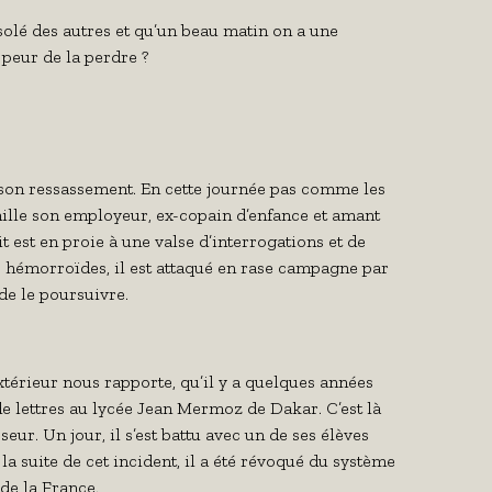
solé des autres et qu’un beau matin on a une
 peur de la perdre ?
son ressassement. En cette journée pas comme les
nille son employeur, ex-copain d’enfance et amant
 est en proie à une valse d’interrogations et de
s hémorroïdes, il est attaqué en rase campagne par
de le poursuivre.
xtérieur nous rapporte, qu’il y a quelques années
de lettres au lycée Jean Mermoz de Dakar. C’est là
eur. Un jour, il s’est battu avec un de ses élèves
A la suite de cet incident, il a été révoqué du système
n de
la France.