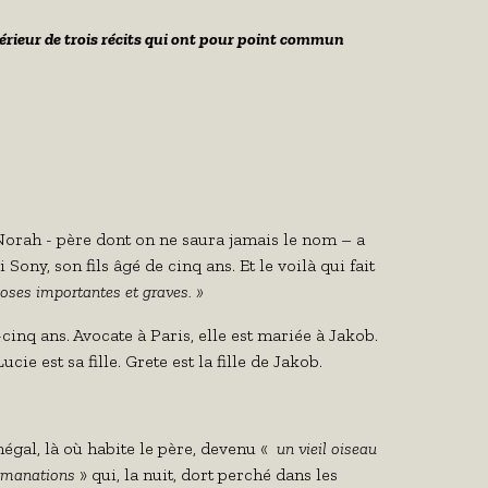
érieur de trois récits qui ont pour point commun
 Norah - père dont on ne saura jamais le nom – a
ony, son fils âgé de cinq ans. Et le voilà qui fait
choses importantes et graves. »
inq ans. Avocate à Paris, elle est mariée à Jakob.
ie est sa fille. Grete est la fille de Jakob.
gal, là où habite le père, devenu «
un vieil oiseau
 émanations
» qui, la nuit, dort perché dans les